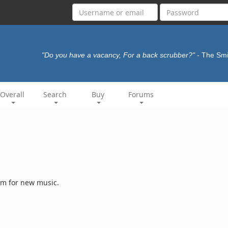
"Do you have a vacancy, For a back scrubber?"
- The Sm
Overall
Search
Buy
Forums
rm for new music.