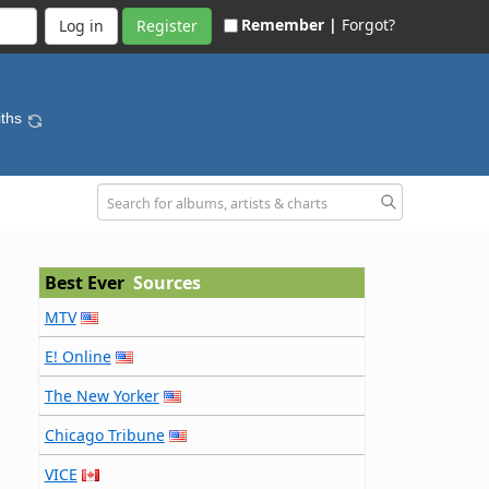
Remember |
Forgot?
Register
iths
Best Ever
Sources
MTV
E! Online
The New Yorker
Chicago Tribune
VICE