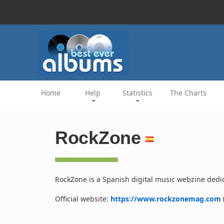
Home
Help
Statistics
The Charts
RockZone
RockZone is a Spanish digital music webzine dedica
Official website:
https://www.rockzonemag.com