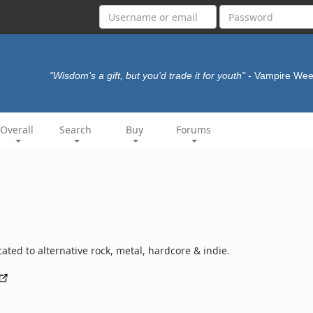
"Wisdom's a gift, but you'd trade it for youth"
- Vampire We
Overall
Search
Buy
Forums
ted to alternative rock, metal, hardcore & indie.