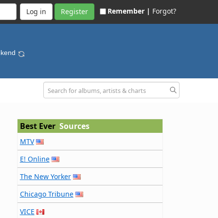
Remember |
Forgot?
Register
ekend
Best Ever
Sources
MTV
E! Online
The New Yorker
Chicago Tribune
VICE